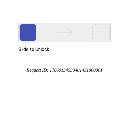
K8凯发天生赢家一触即发
样机申请
工业互联网赋能3大产业，19个行业受益
发布日
2020-12-27
期：
作为第四次科技革命的中坚产能，工业互联网有机结合新
一代信息技术与大规模工业领域，顺利获得跨设
备、跨系统、跨厂区、跨地区、跨行业
的全面互联互通，实现各种生产和服务资源在更大范
围、更高效率、更加精准的优化配置，有助于工
业经济从规模、成本优势转向质量、效益优势，
提高生产效率，充分解放和开展生产力。对工业互联网产业经
济的全方位研究，能够从战略高度审视国家治理、经济运