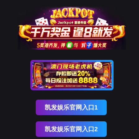
凯发娱乐官网入口1
凯发娱乐官网入口2