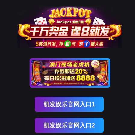
K8凯发天生赢家一触即发
样机申请