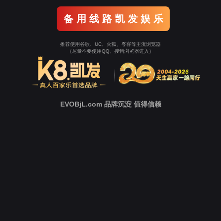
备 用 线 路 凯 发 娱 乐
推荐使用谷歌、UC、火狐、夸客等主流浏览器
（尽量不要使用QQ、搜狗浏览器进入）
EVOBjL.com 品牌沉淀 值得信赖