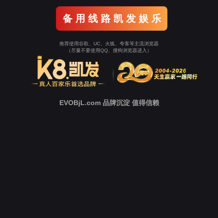
备 用 线 路 凯 发 娱 乐
推荐使用谷歌、UC、火狐、夸客等主流浏览器
（尽量不要使用QQ、搜狗浏览器进入）
EVOBjL.com 品牌沉淀 值得信赖