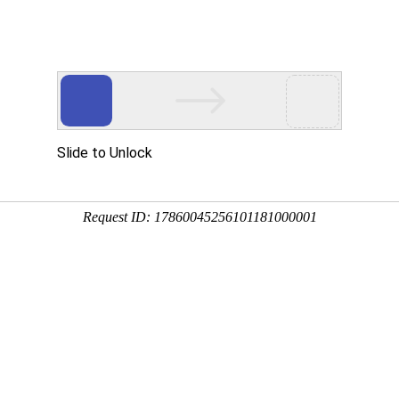
互联网业务
创新集成应用
典型案例
技术与服务
认
底如何建立呢？
业的复兴。在工业4.0、工业互联网、物联网
型路的企业
智能工厂
到底如何建立呢？