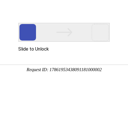
互联网业务
创新集成应用
典型案例
技术与服务
认
G+工业互联网”在建项目超过1600
部新闻发言人、信息通信管理局局长赵志国介绍，工业
种应用模式，更重要的是一个工业生态。所以，工业
撑制造强国建设，实现经济高质量开展意义重大。