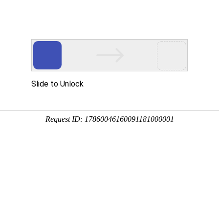
互联网业务
创新集成应用
典型案例
技术与服务
认
造企业数字化转型
，工业制造水平在向数字化、智能化迈进的过程中
，顺利获得加大研发力度，形成了面向智能制造领域的
品-
-数网星
工业互联网平台。那么数网星究竟能为企业带来什