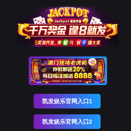
凯发娱乐官网入口1
凯发娱乐官网入口2