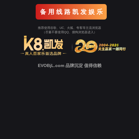
备 用 线 路 凯 发 娱 乐
推荐使用谷歌、UC、火狐、夸客等主流浏览器
（尽量不要使用QQ、搜狗浏览器进入）
EVOBjL.com 品牌沉淀 值得信赖