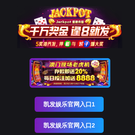
凯发娱乐官网入口1
凯发娱乐官网入口2