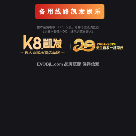
备 用 线 路 凯 发 娱 乐
推荐使用谷歌、UC、火狐、夸客等主流浏览器
（尽量不要使用QQ、搜狗浏览器进入）
EVOBjL.com 品牌沉淀 值得信赖