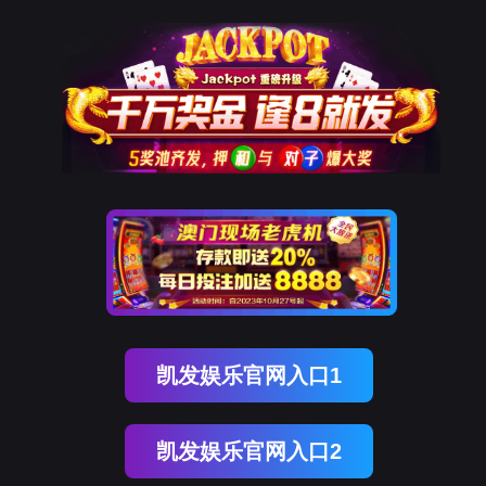
K8凯发天生赢家一触即发
样机申请