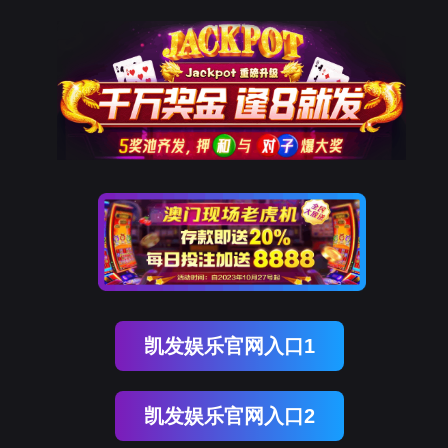
K8凯发天生赢家一触即发
样机申请