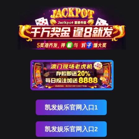
K8凯发天生赢家一触即发
样机申请