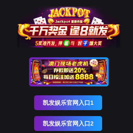
K8凯发天生赢家一触即发
样机申请